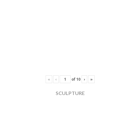
«
‹
of
10
›
»
SCULPTURE