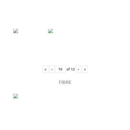
«
‹
of
12
›
»
FIBRE