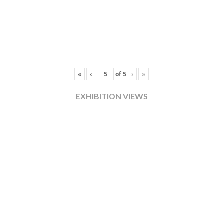
«
‹
of
5
›
»
EXHIBITION VIEWS