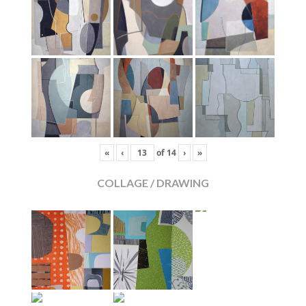
«
‹
of
14
›
»
COLLAGE / DRAWING