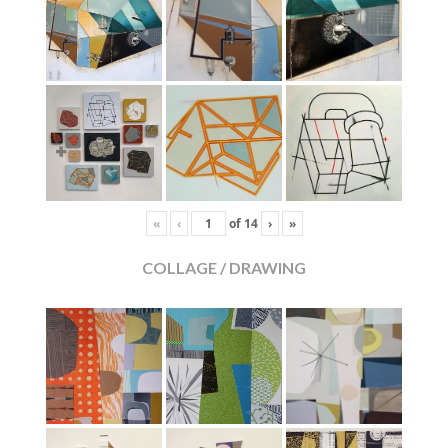
«
‹
of
14
›
»
COLLAGE / DRAWING