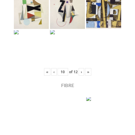
«
‹
of
12
›
»
FIBRE