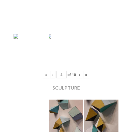
«
‹
of
10
›
»
SCULPTURE