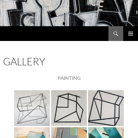
Search
MARLA PANKO
SKIP
PRIMAR
TO
MENU
CONTENT
GALLERY
PAINTING