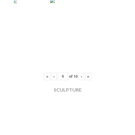
«
‹
of
10
›
»
SCULPTURE