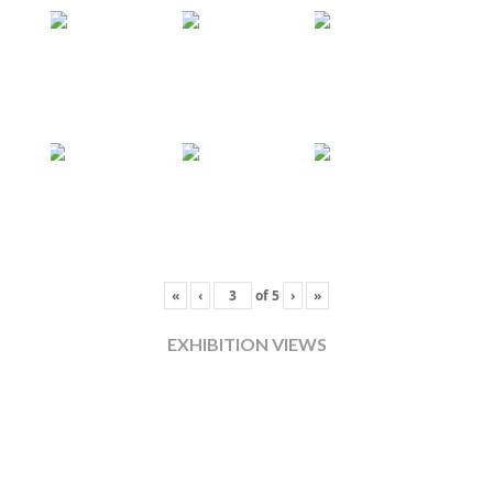
«
‹
of
5
›
»
EXHIBITION VIEWS