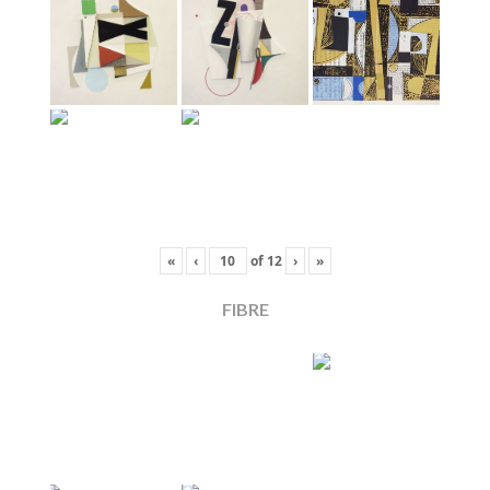
«
‹
of
12
›
»
FIBRE