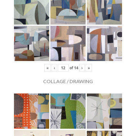
«
‹
of
14
›
»
COLLAGE / DRAWING