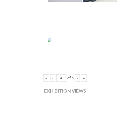
«
‹
of
5
›
»
EXHIBITION VIEWS