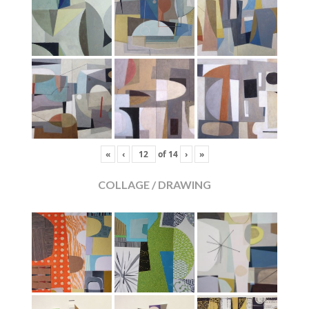
«
‹
of
14
›
»
COLLAGE / DRAWING