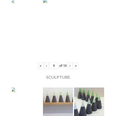
«
‹
of
10
›
»
SCULPTURE