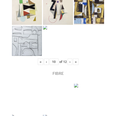
«
‹
of
12
›
»
FIBRE