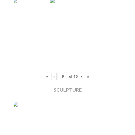
«
‹
of
10
›
»
SCULPTURE