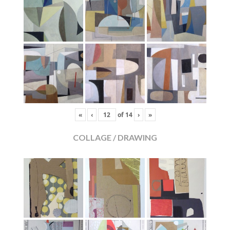
«
‹
of
14
›
»
COLLAGE / DRAWING