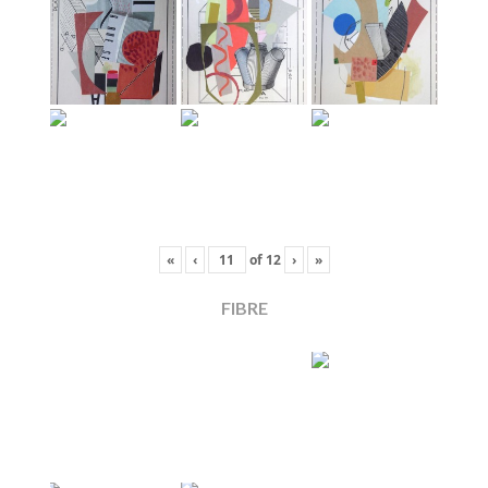
«
‹
of
12
›
»
FIBRE