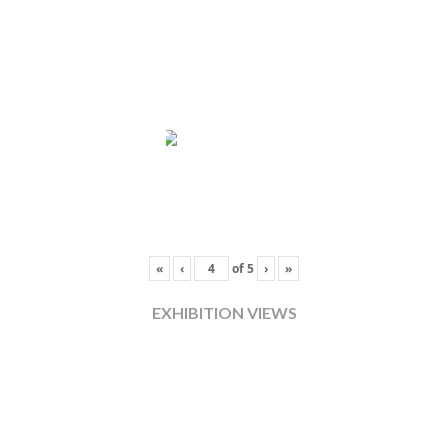
«
‹
of
5
›
»
EXHIBITION VIEWS