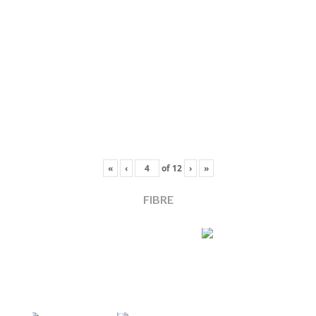
«
‹
of
12
›
»
FIBRE