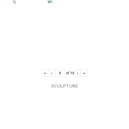
«
‹
of
10
›
»
SCULPTURE