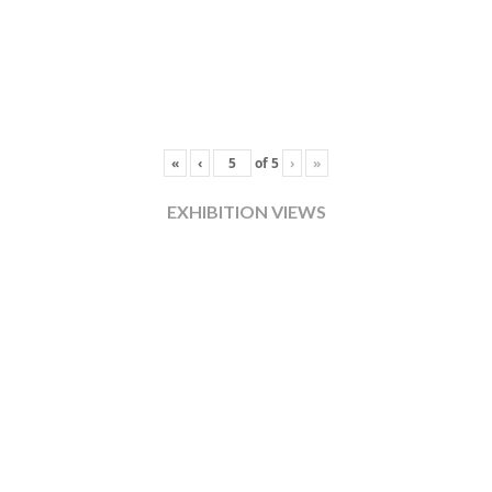
«
‹
of
5
›
»
EXHIBITION VIEWS