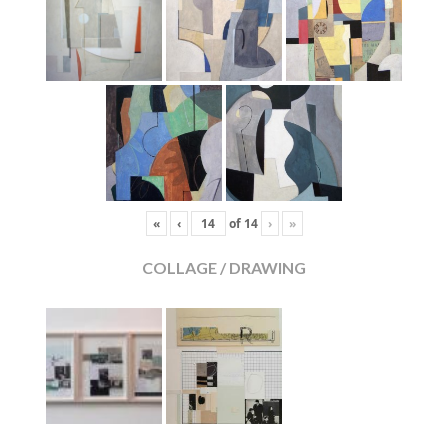
«
‹
of
14
›
»
COLLAGE / DRAWING