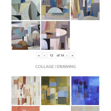
«
‹
of
14
›
»
COLLAGE / DRAWING