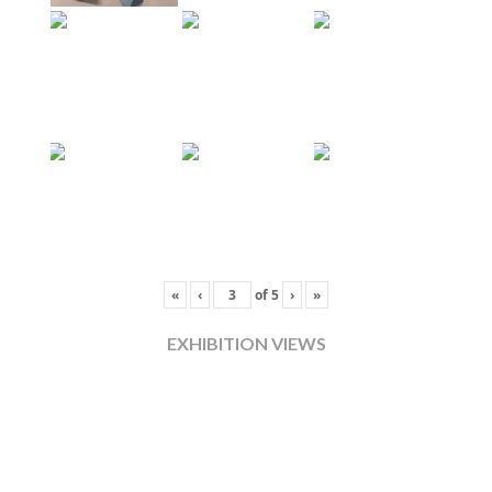
«
‹
of
5
›
»
EXHIBITION VIEWS