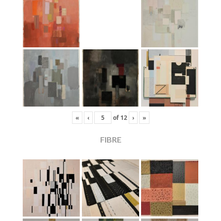
«
‹
of
12
›
»
FIBRE