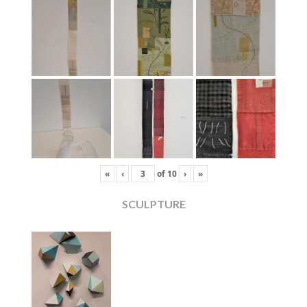
«
‹
of
10
›
»
SCULPTURE