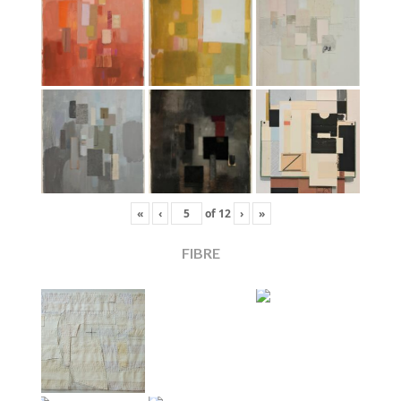
«
‹
of
12
›
»
FIBRE