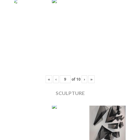
«
‹
of
10
›
»
SCULPTURE