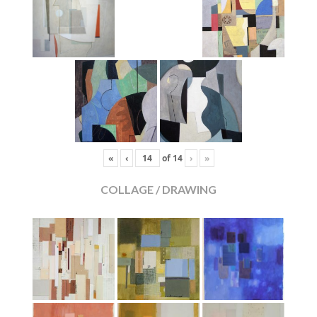
«
‹
of
14
›
»
COLLAGE / DRAWING