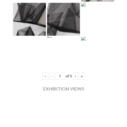
«
‹
of
5
›
»
EXHIBITION VIEWS