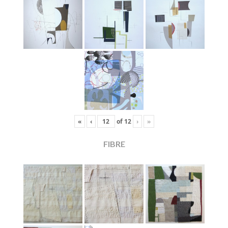
«
‹
of
12
›
»
FIBRE