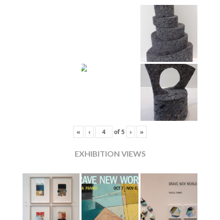
«
‹
of
5
›
»
EXHIBITION VIEWS