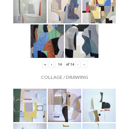
«
‹
of
14
›
»
COLLAGE / DRAWING