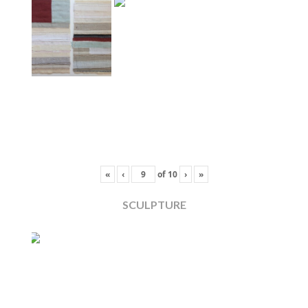
«
‹
of
10
›
»
SCULPTURE