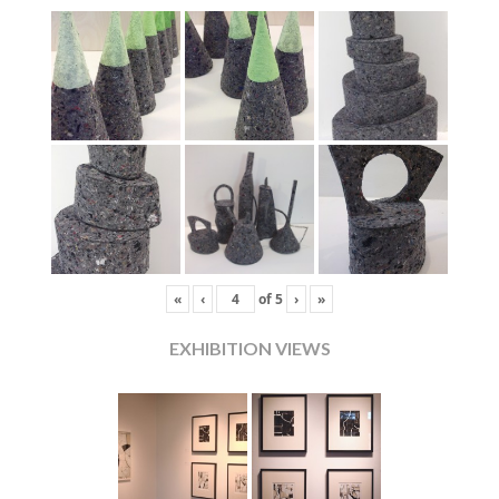
«
‹
of
5
›
»
EXHIBITION VIEWS