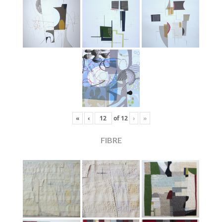
«
‹
of
12
›
»
FIBRE