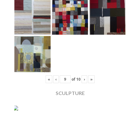
«
‹
of
10
›
»
SCULPTURE