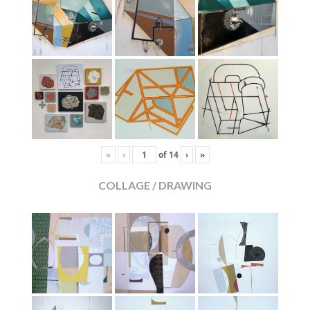
«
‹
of
14
›
»
COLLAGE / DRAWING