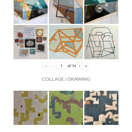
«
‹
of
14
›
»
COLLAGE / DRAWING