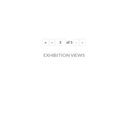
«
‹
of
5
›
»
EXHIBITION VIEWS