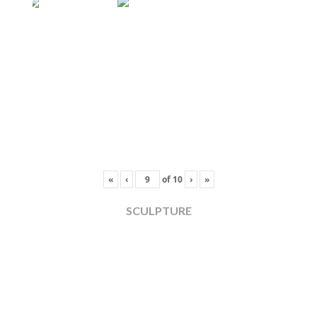
«
‹
of
10
›
»
SCULPTURE