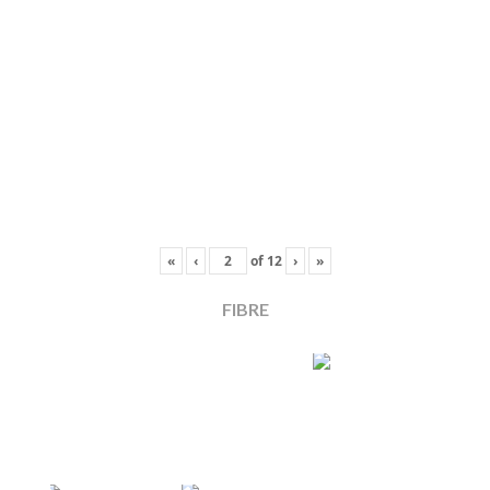
«
‹
of
12
›
»
FIBRE