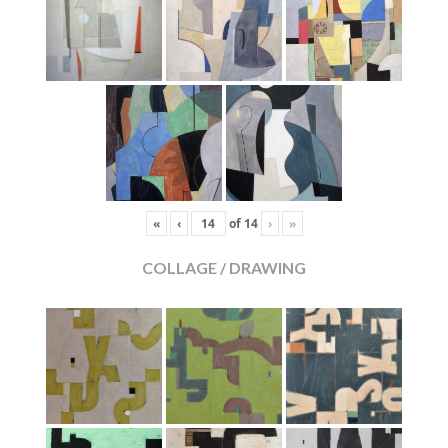
«
‹
of
14
›
»
COLLAGE / DRAWING