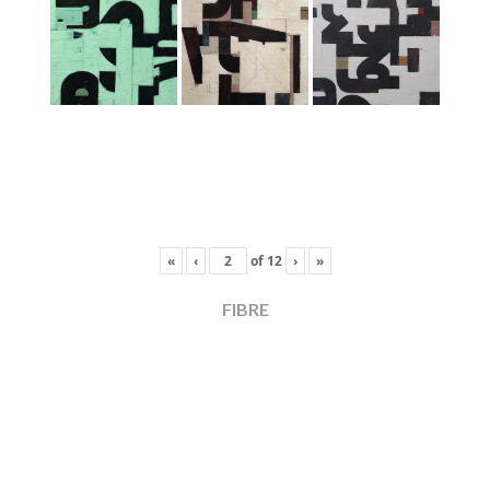
«
‹
of
12
›
»
FIBRE