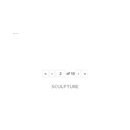
«
‹
of
10
›
»
SCULPTURE