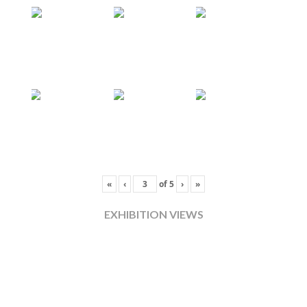
«
‹
of
5
›
»
EXHIBITION VIEWS