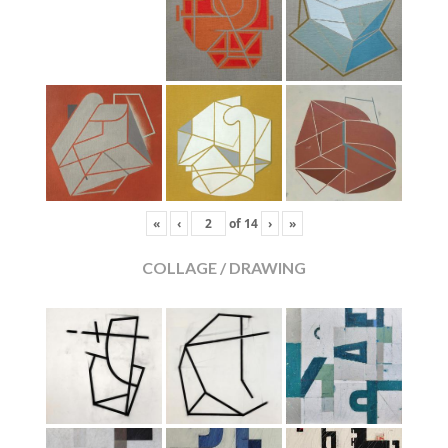
«
‹
of
14
›
»
COLLAGE / DRAWING