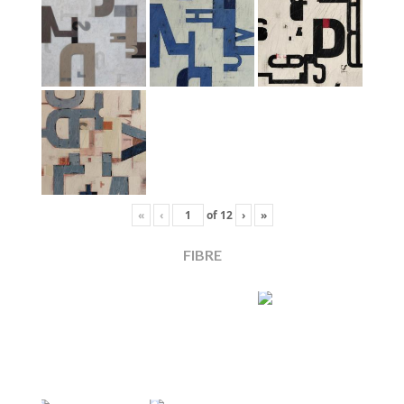
«
‹
of
12
›
»
FIBRE