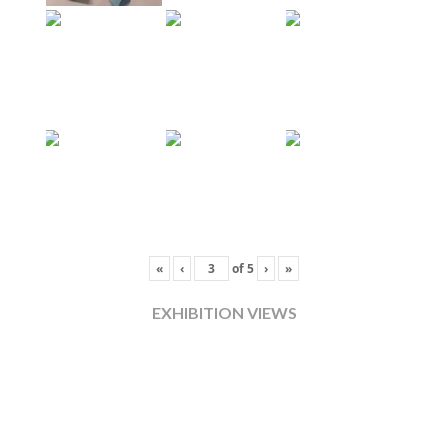
«
‹
of
5
›
»
EXHIBITION VIEWS