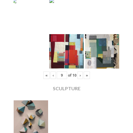
«
‹
of
10
›
»
SCULPTURE