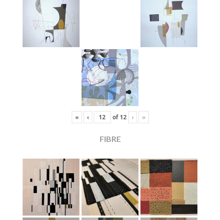
«
‹
of
12
›
»
FIBRE