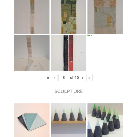
«
‹
of
10
›
»
SCULPTURE