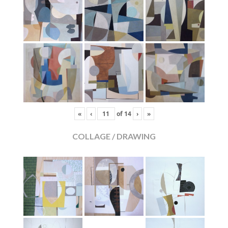
«
‹
of
14
›
»
COLLAGE / DRAWING