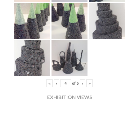
«
‹
of
5
›
»
EXHIBITION VIEWS