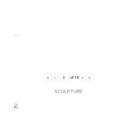
«
‹
of
10
›
»
SCULPTURE