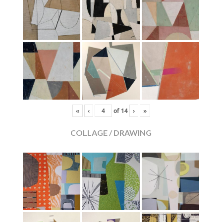
«
‹
of
14
›
»
COLLAGE / DRAWING