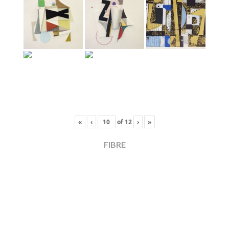
«
‹
of
12
›
»
FIBRE