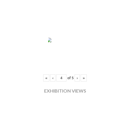
«
‹
of
5
›
»
EXHIBITION VIEWS