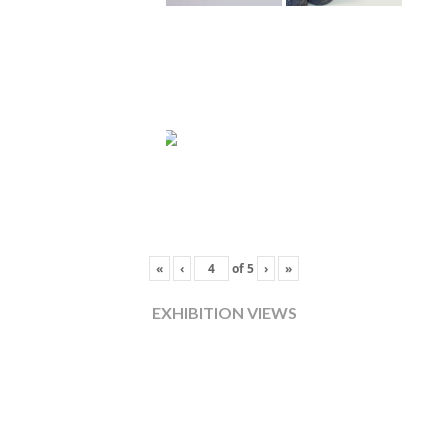
«
‹
of
5
›
»
EXHIBITION VIEWS