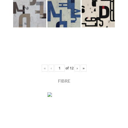
«
‹
of
12
›
»
FIBRE