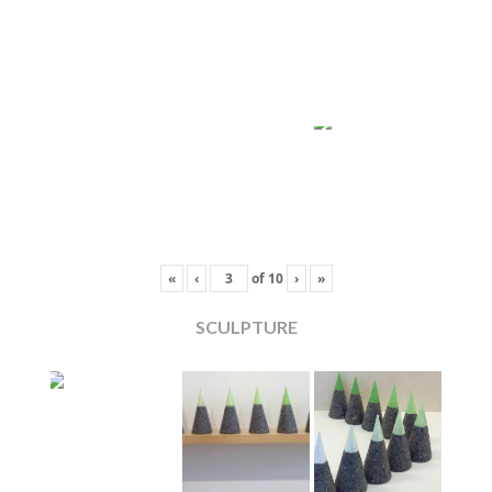
«
‹
of
10
›
»
SCULPTURE