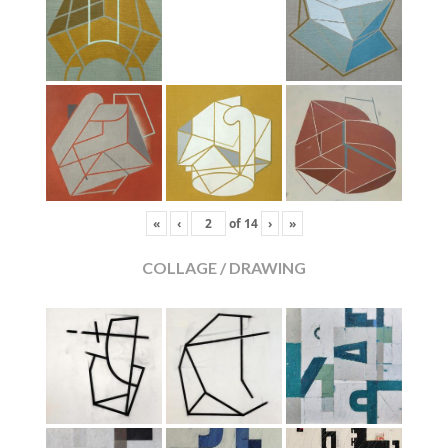
«
‹
of
14
›
»
COLLAGE / DRAWING