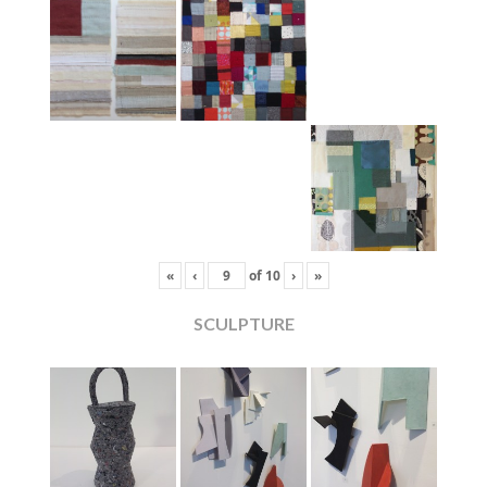
«
‹
of
10
›
»
SCULPTURE