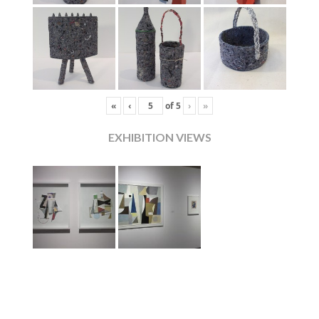
«
‹
of
5
›
»
EXHIBITION VIEWS