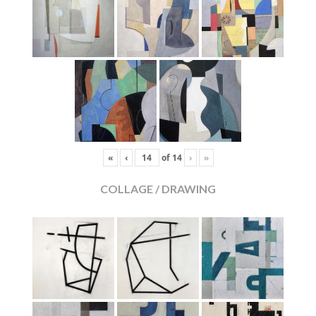
«
‹
of
14
›
»
COLLAGE / DRAWING