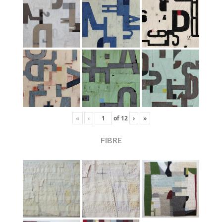
«
‹
of
12
›
»
FIBRE