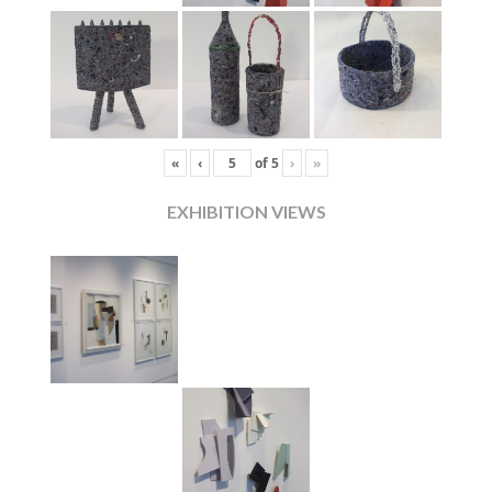
«
‹
of
5
›
»
EXHIBITION VIEWS