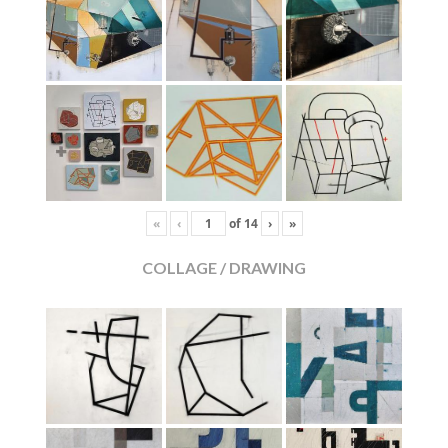
«
‹
of
14
›
»
COLLAGE / DRAWING