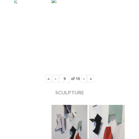
«
‹
of
10
›
»
SCULPTURE