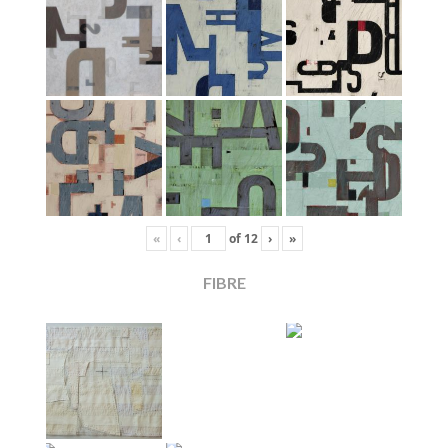
«
‹
of
12
›
»
FIBRE