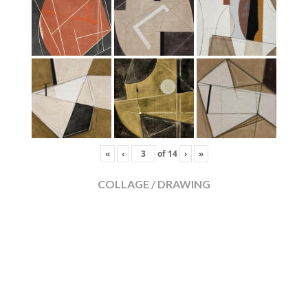
«
‹
of
14
›
»
COLLAGE / DRAWING