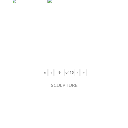
«
‹
of
10
›
»
SCULPTURE