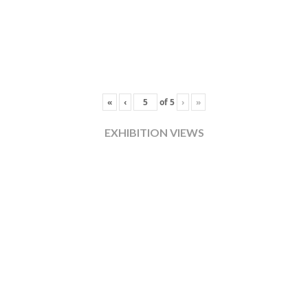
«
‹
of
5
›
»
EXHIBITION VIEWS