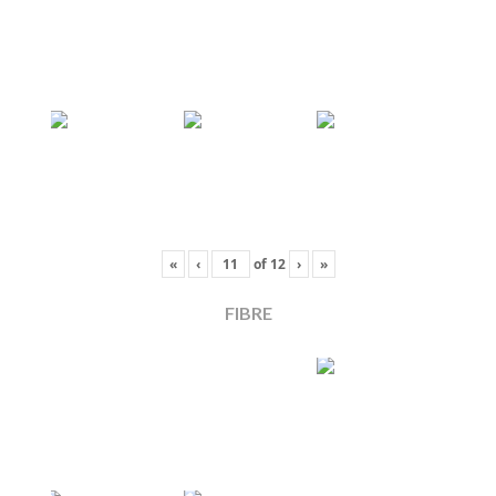
«
‹
of
12
›
»
FIBRE