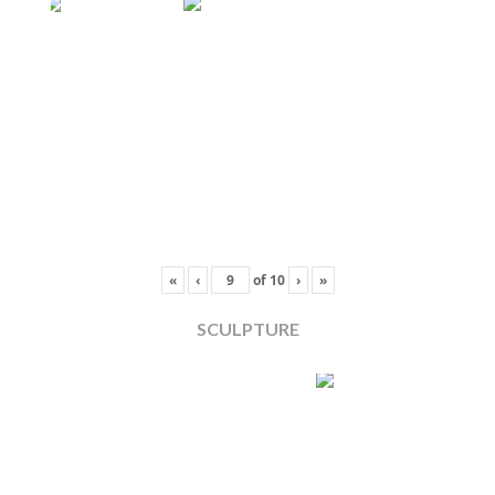
«
‹
of
10
›
»
SCULPTURE