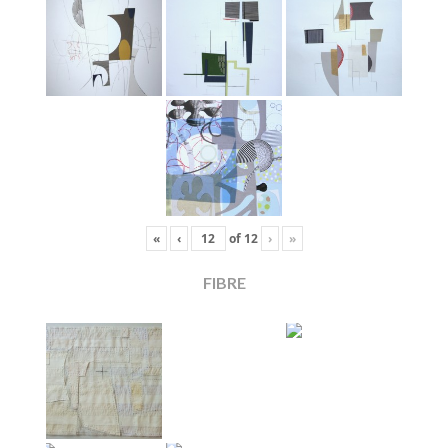
«
‹
of
12
›
»
FIBRE