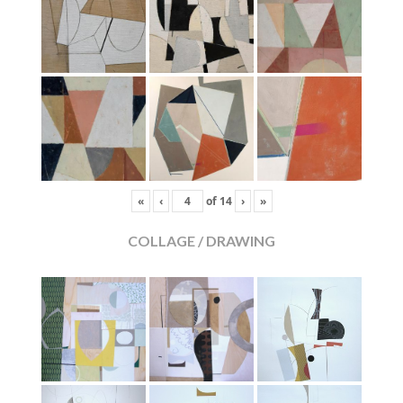
«
‹
of
14
›
»
COLLAGE / DRAWING