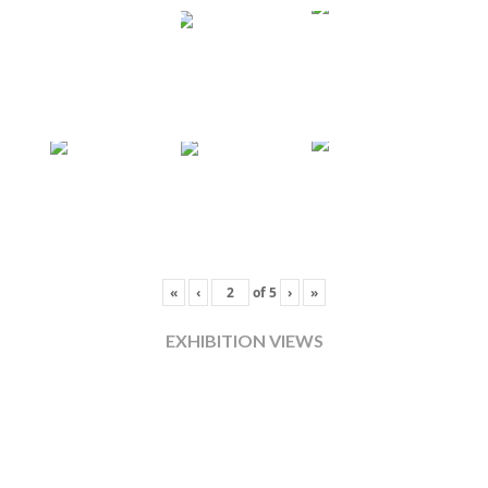
«
‹
of
5
›
»
EXHIBITION VIEWS