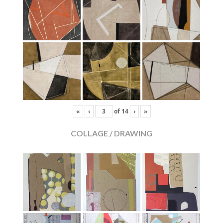
«
‹
of
14
›
»
COLLAGE / DRAWING