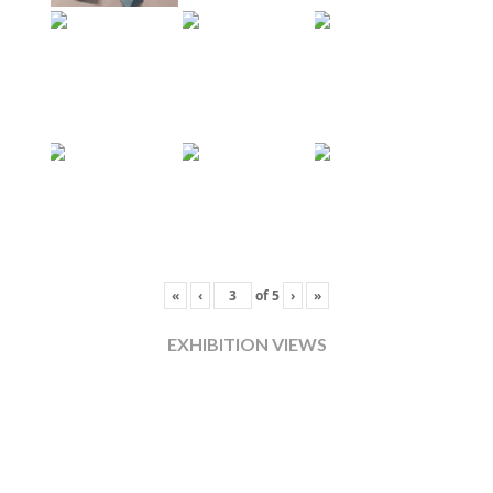
«
‹
of
5
›
»
EXHIBITION VIEWS