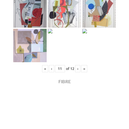
«
‹
of
12
›
»
FIBRE