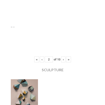
«
‹
of
10
›
»
SCULPTURE