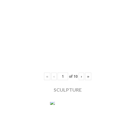
«
‹
of
10
›
»
SCULPTURE