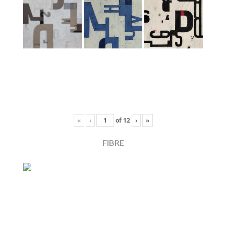
«
‹
of
12
›
»
FIBRE