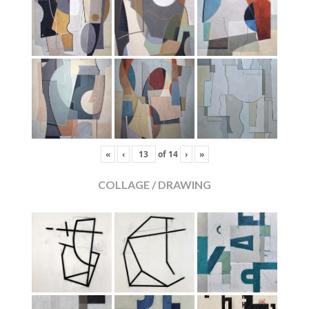
«
‹
of
14
›
»
COLLAGE / DRAWING