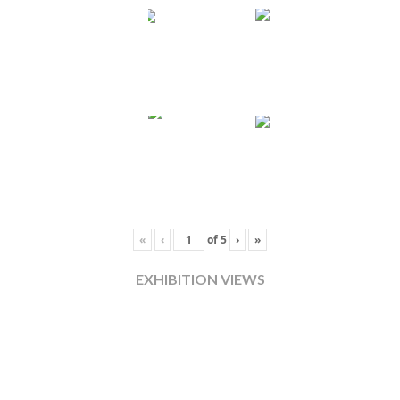
«
‹
of
5
›
»
EXHIBITION VIEWS