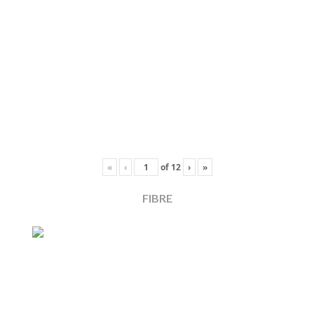
«
‹
of
12
›
»
FIBRE