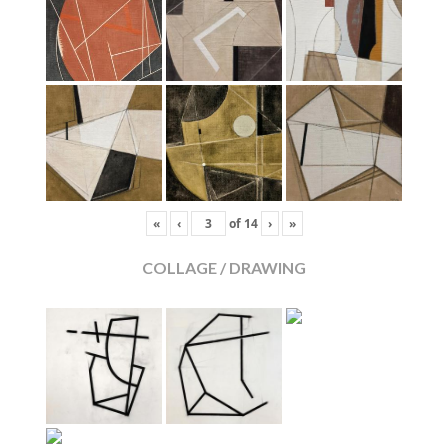
«
‹
of
14
›
»
COLLAGE / DRAWING