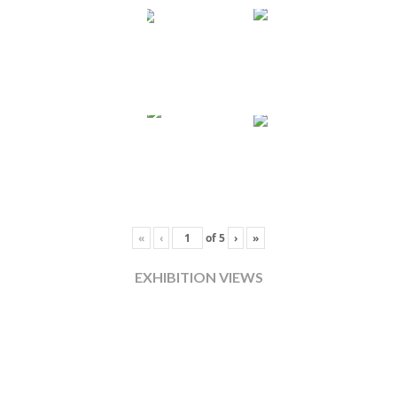
«
‹
of
5
›
»
EXHIBITION VIEWS