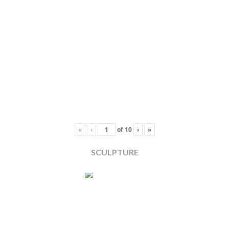
«
‹
of
10
›
»
SCULPTURE