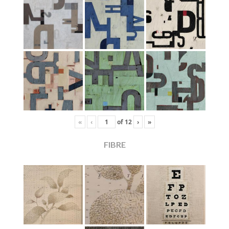
«
‹
of
12
›
»
FIBRE