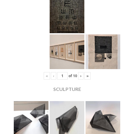
«
‹
of
10
›
»
SCULPTURE