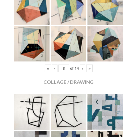
«
‹
of
14
›
»
COLLAGE / DRAWING