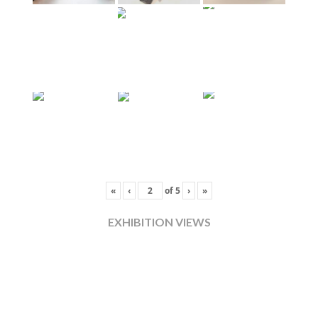
«
‹
of
5
›
»
EXHIBITION VIEWS