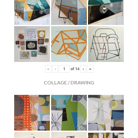
«
‹
of
14
›
»
COLLAGE / DRAWING