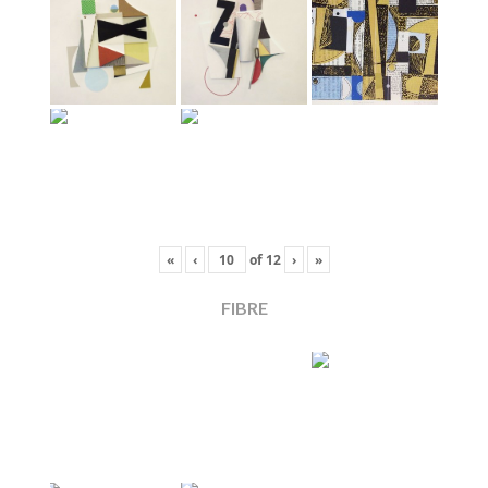
«
‹
of
12
›
»
FIBRE