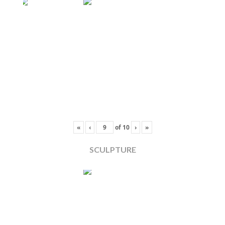
«
‹
of
10
›
»
SCULPTURE