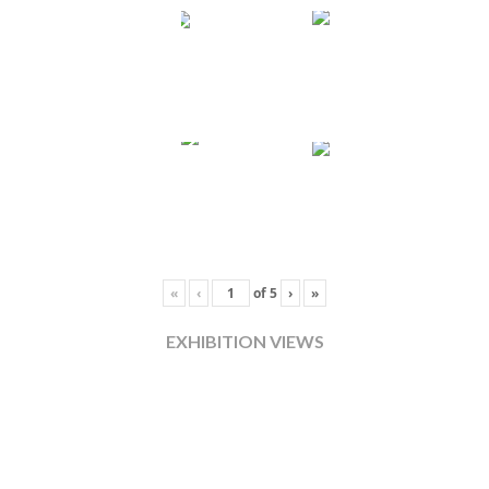
«
‹
of
5
›
»
EXHIBITION VIEWS