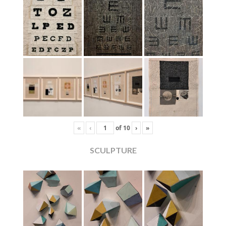
«
‹
of
10
›
»
SCULPTURE