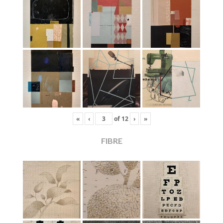
«
‹
of
12
›
»
FIBRE