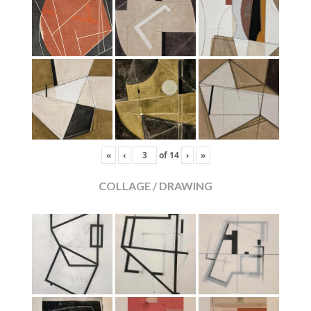
«
‹
of
14
›
»
COLLAGE / DRAWING