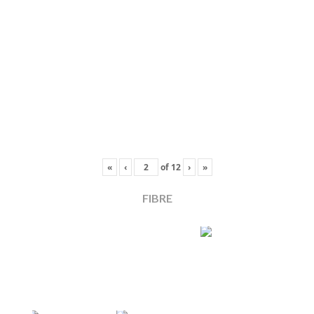
«
‹
of
12
›
»
FIBRE