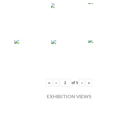
«
‹
of
5
›
»
EXHIBITION VIEWS