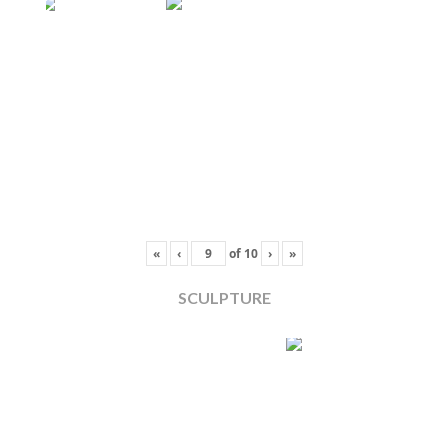
«
‹
of
10
›
»
SCULPTURE