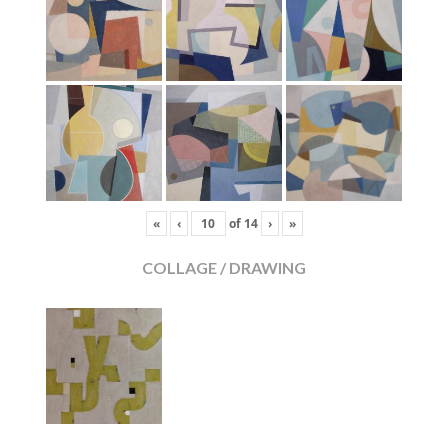
«
‹
of
14
›
»
COLLAGE / DRAWING