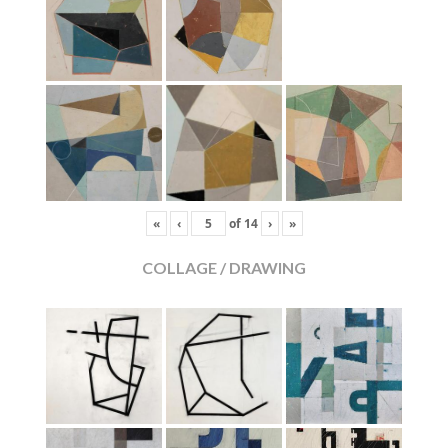
«
‹
of
14
›
»
COLLAGE / DRAWING