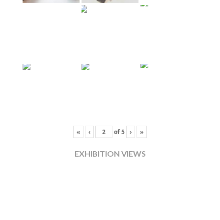
«
‹
of
5
›
»
EXHIBITION VIEWS