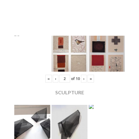
«
‹
of
10
›
»
SCULPTURE