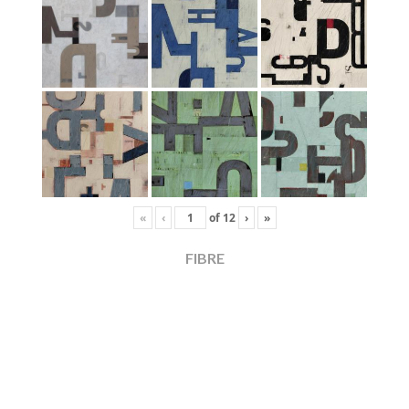
«
‹
of
12
›
»
FIBRE