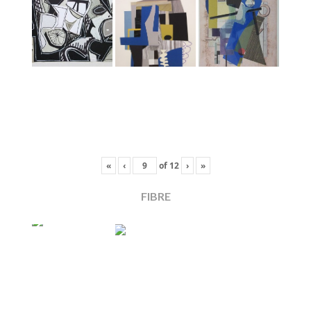
«
‹
of
12
›
»
FIBRE