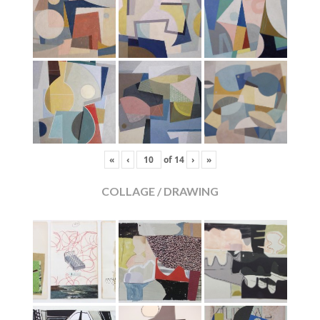
«
‹
of
14
›
»
COLLAGE / DRAWING