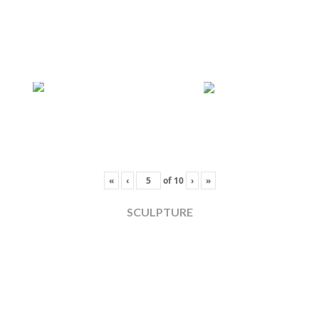
«
‹
of
10
›
»
SCULPTURE