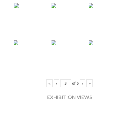
«
‹
of
5
›
»
EXHIBITION VIEWS