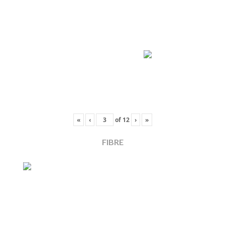
«
‹
of
12
›
»
FIBRE