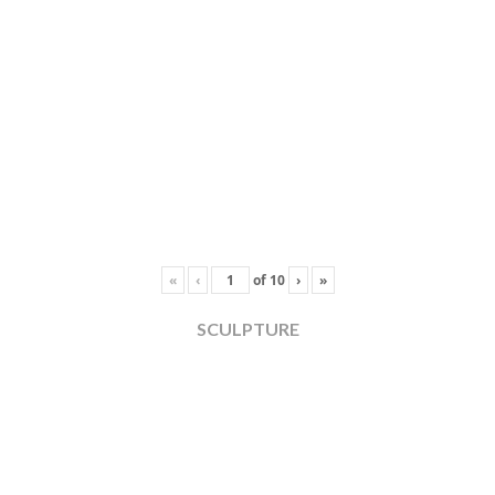
«
‹
of
10
›
»
SCULPTURE