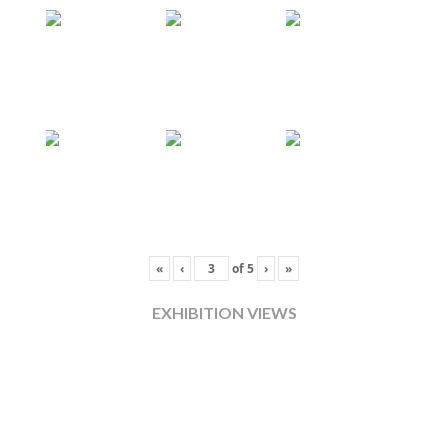
«
‹
of
5
›
»
EXHIBITION VIEWS