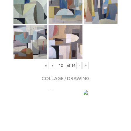
«
‹
of
14
›
»
COLLAGE / DRAWING