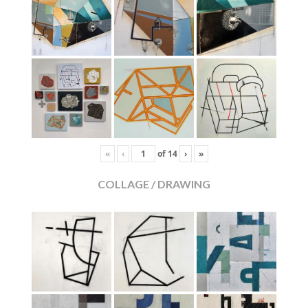
«
‹
of
14
›
»
COLLAGE / DRAWING