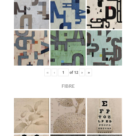
«
‹
of
12
›
»
FIBRE