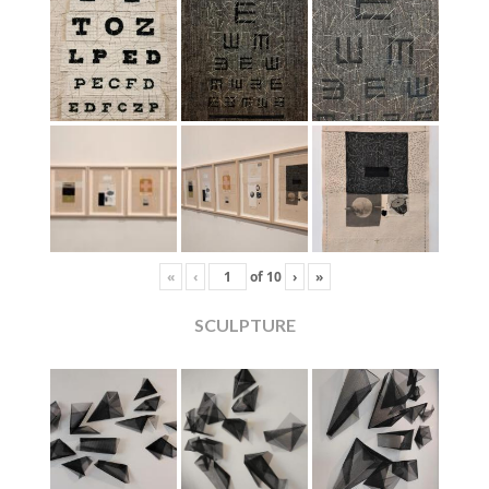
«
‹
of
10
›
»
SCULPTURE