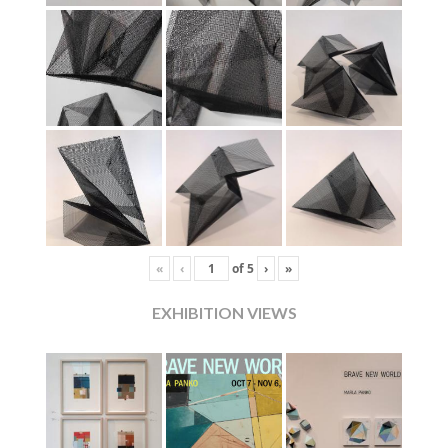
«
‹
of
5
›
»
EXHIBITION VIEWS