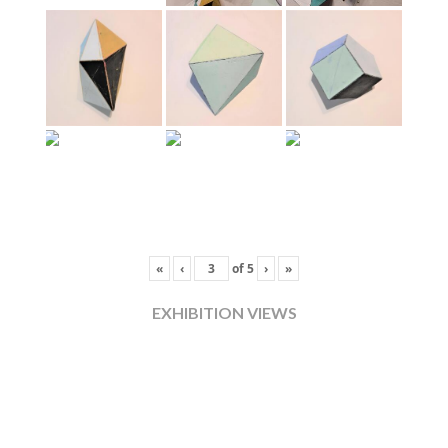
«
‹
of
5
›
»
EXHIBITION VIEWS