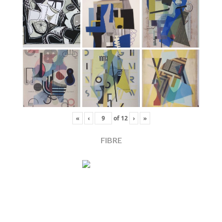
«
‹
of
12
›
»
FIBRE