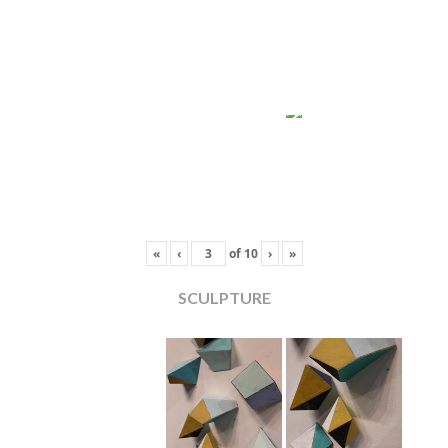
«
‹
of
10
›
»
SCULPTURE