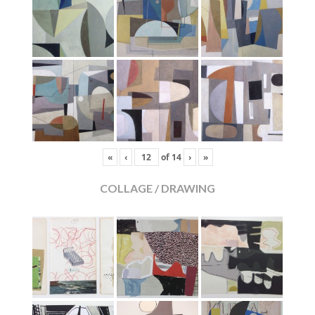
«
‹
of
14
›
»
COLLAGE / DRAWING