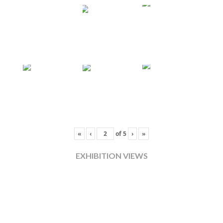
«
‹
of
5
›
»
EXHIBITION VIEWS