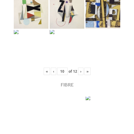
«
‹
of
12
›
»
FIBRE