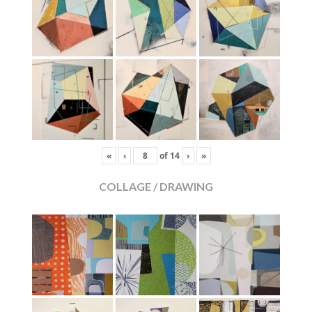
«
‹
of
14
›
»
COLLAGE / DRAWING