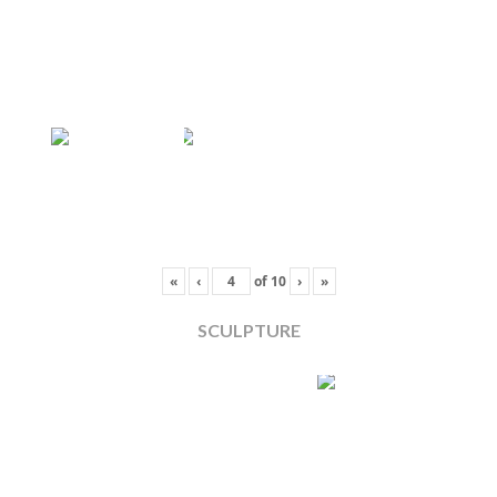
«
‹
of
10
›
»
SCULPTURE